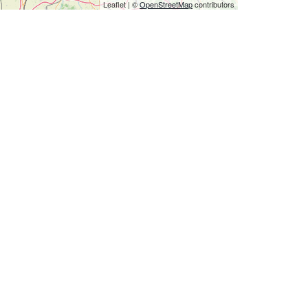
Leaflet
|
©
OpenStreetMap
contributors