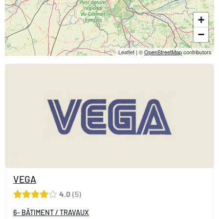
+
−
Leaflet
|
©
OpenStreetMap
contributors
VEGA
4.0
5
6- BÂTIMENT / TRAVAUX