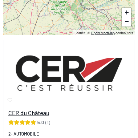
+
−
Leaflet
|
©
OpenStreetMap
contributors
CER du Château
5.0
1
2- AUTOMOBILE