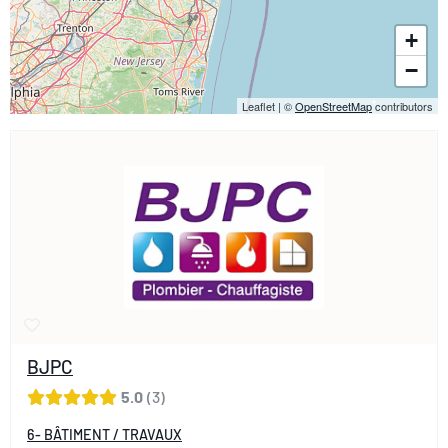
+
−
Leaflet
|
©
OpenStreetMap
contributors
BJPC
5.0
3
6- BÂTIMENT / TRAVAUX