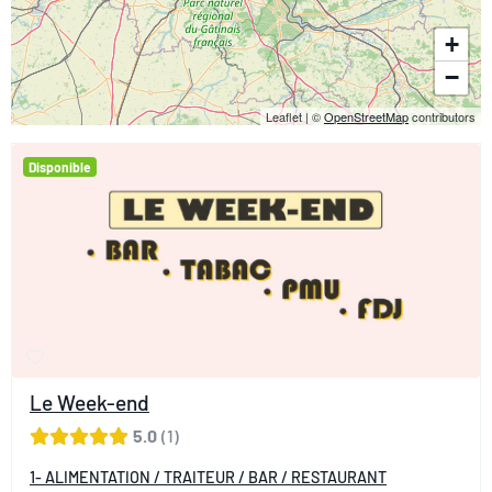
+
−
Leaflet
|
©
OpenStreetMap
contributors
Disponible
Le Week-end
5.0
1
1- ALIMENTATION / TRAITEUR / BAR / RESTAURANT