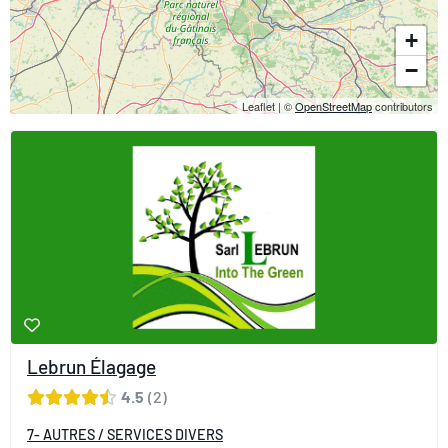
+
−
Leaflet
|
©
OpenStreetMap
contributors
Lebrun Élagage
4.5
2
7- AUTRES / SERVICES DIVERS