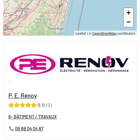
+
−
Leaflet
|
©
OpenStreetMap
contributors
P. E. Rénov
5.0
2
6- BÂTIMENT / TRAVAUX
09 88 04 04 87