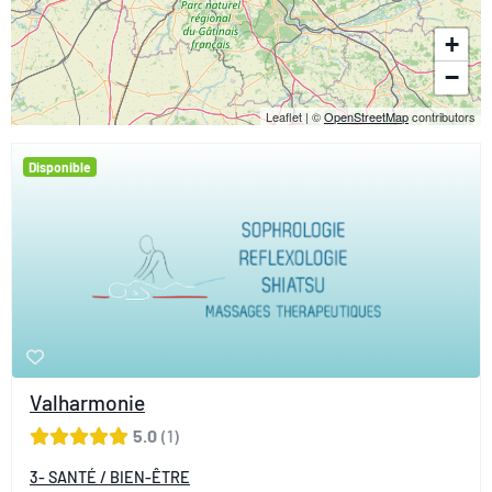
+
−
Leaflet
|
©
OpenStreetMap
contributors
Disponible
Valharmonie
5.0
1
3- SANTÉ / BIEN-ÊTRE