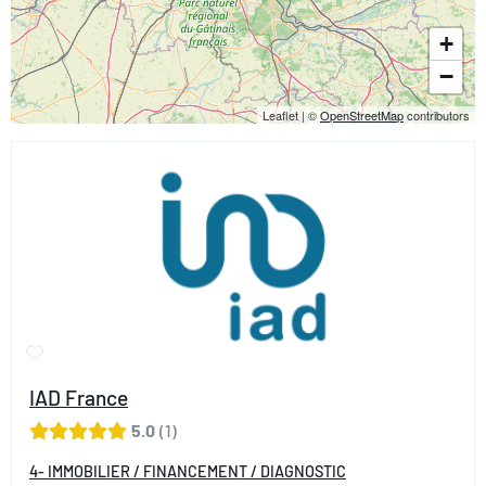
+
−
Leaflet
|
©
OpenStreetMap
contributors
IAD France
5.0
1
4- IMMOBILIER / FINANCEMENT / DIAGNOSTIC