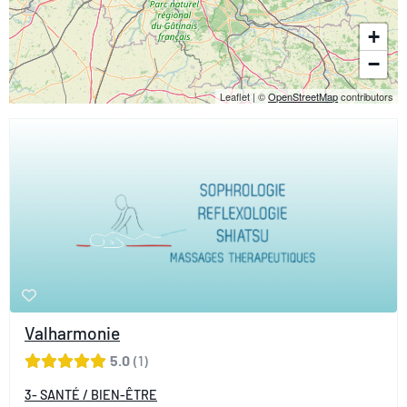
+
−
Leaflet
|
©
OpenStreetMap
contributors
Valharmonie
5.0
1
3- SANTÉ / BIEN-ÊTRE