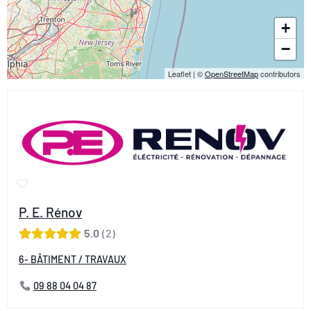
+
−
Leaflet
|
©
OpenStreetMap
contributors
P. E. Rénov
5.0
2
6- BÂTIMENT / TRAVAUX
09 88 04 04 87