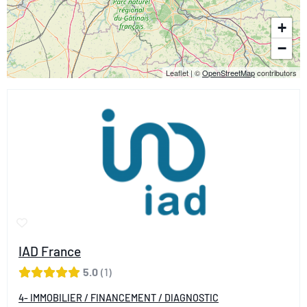
+
−
Leaflet
|
©
OpenStreetMap
contributors
IAD France
5.0
1
4- IMMOBILIER / FINANCEMENT / DIAGNOSTIC