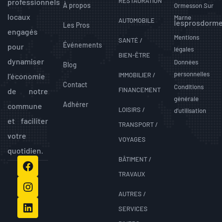
RESTAURATION
professionnels
À propos
Ormesson Sur
locaux
Marne
AUTOMOBILE
lesprosdorm
Les Pros
engagés
Mentions
SANTÉ /
Événements
pour
légales
BIEN-ÊTRE
dynamiser
Données
Blog
personnelles
IMMOBILIER /
l’économie
Contact
Conditions
FINANCEMENT
de notre
générale
Adhérer
commune
LOISIRS /
d’utilisation
et faciliter
TRANSPORT /
votre
VOYAGES
quotidien.
BÂTIMENT /
TRAVAUX
AUTRES /
SERVICES