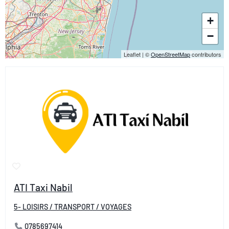
+
−
Leaflet
|
©
OpenStreetMap
contributors
ATI Taxi Nabil
5- LOISIRS / TRANSPORT / VOYAGES
0785697414